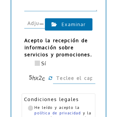
…
Adju
Examinar
ntar
arch
Acepto la recepción de
ivo
información sobre
servicios y promociones.
Sí
Condiciones legales
He leído y acepto la
política de privacidad
y la