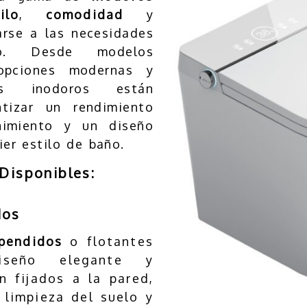
ilo
,
comodidad
y
rse a las necesidades
o. Desde modelos
 opciones modernas y
ros inodoros están
tizar un rendimiento
enimiento y un diseño
ier estilo de baño.
Disponibles:
dos
pendidos
o flotantes
iseño elegante y
n fijados a la pared,
a limpieza del suelo y