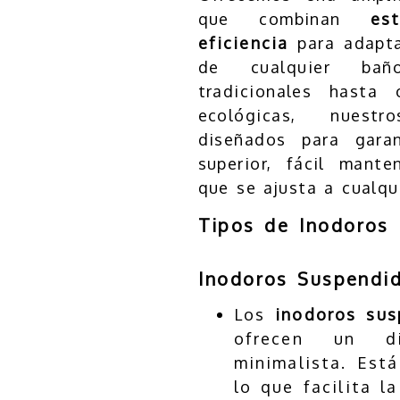
que combinan
est
eficiencia
para adapta
de cualquier bañ
tradicionales hasta
ecológicas, nuest
diseñados para garan
superior, fácil mant
que se ajusta a cualqu
Tipos de Inodoros 
Inodoros Suspendi
Los
inodoros sus
ofrecen un d
minimalista. Está
lo que facilita l