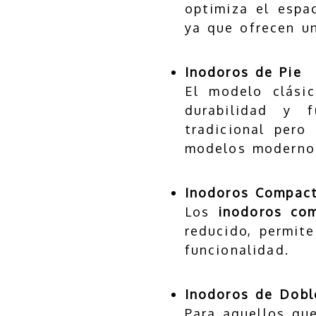
optimiza el espa
ya que ofrecen un
Inodoros de Pie
El modelo clás
durabilidad y f
tradicional pero
modelos moderno
Inodoros Compac
Los
inodoros co
reducido, permit
funcionalidad.
Inodoros de Dobl
Para aquellos qu