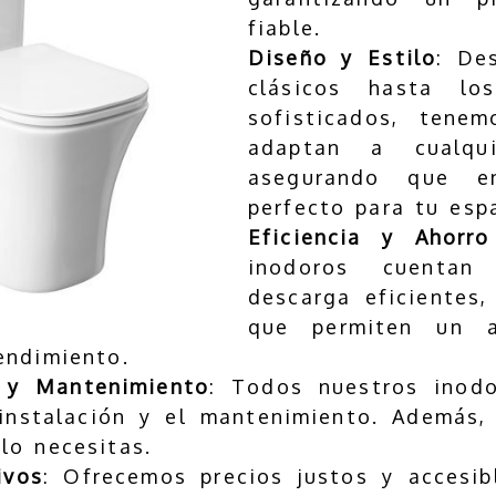
fiable.
Diseño y Estilo
: De
clásicos hasta l
sofisticados, tene
adaptan a cualqu
asegurando que en
perfecto para tu esp
Eficiencia y Ahorr
inodoros cuenta
descarga eficientes,
que permiten un 
endimiento.
n y Mantenimiento
: Todos nuestros inod
a instalación y el mantenimiento. Además
lo necesitas.
ivos
: Ofrecemos precios justos y accesib