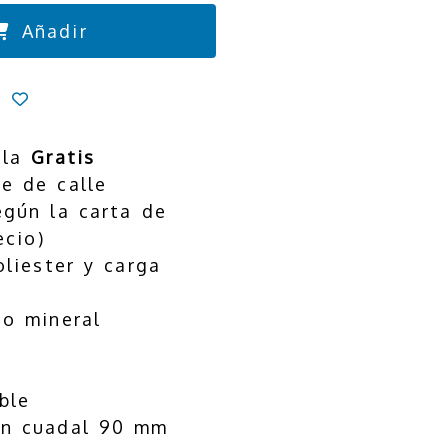
Añadir
s
ula
Gratis
e de calle
egún la carta de
ecio)
liester y carga
to mineral
ble
an cuadal 90 mm