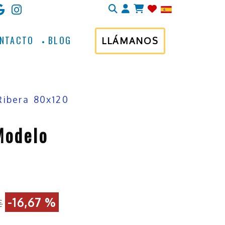
Identifícate
NTACTO
BLOG
LLÁMANOS
ibera 80x120
Modelo
-16,67 %
€