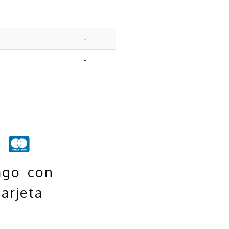
-
-
ago con
tarjeta